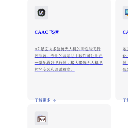
CAAC 飞控
C
A7 是面向多旋翼无人机的高性能飞行
地
控制器。专用的调参助手软件可让用户
化
一键配置好飞行器，极大降低无人机飞
器
控的安装和调试难度。
低
了解更多
了