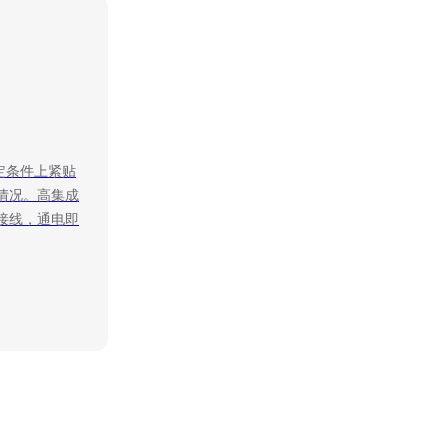
、判定条件上紧贴
情况。高集成
接线，通电即