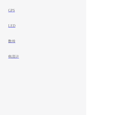
GPS
LED
数传
电流计