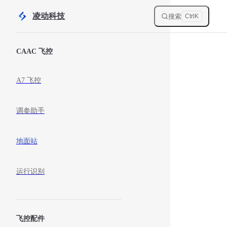
Skip to content
凌动科技
搜索
Ctrl
K
Sidebar Navigation
CAAC 飞控
A7 飞控
调参助手
地面站
运行识别
飞控配件