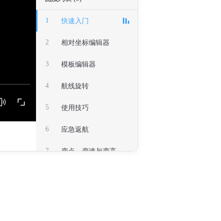
1
快速入门
2
相对坐标编辑器
3
模板编辑器
4
航线旋转
5
使用技巧
6
应急返航
7
变点、变速与变高
8
机头朝向设置
9
UOM 实名认证